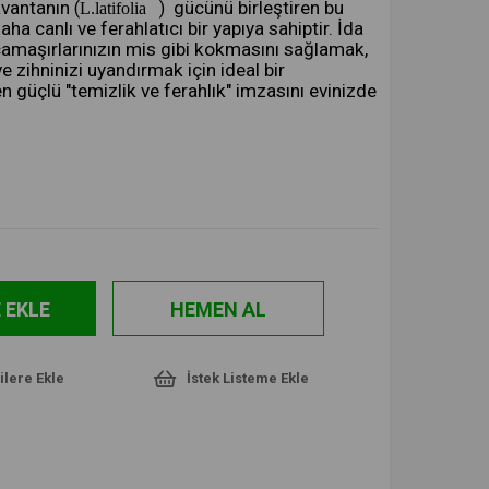
lavantanın
gücünü birleştiren bu
(
)
L.latifolia
ha canlı ve ferahlatıcı bir yapıya sahiptir. İda
 çamaşırlarınızın mis gibi kokmasını sağlamak,
 zihninizi uyandırmak için ideal bir
güçlü "temizlik ve ferahlık" imzasını evinizde
ilere Ekle
İstek Listeme Ekle