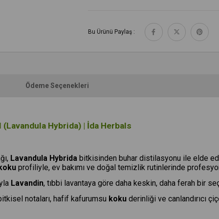
Bu Ürünü Paylaş :
Ödeme Seçenekleri
(Lavandula Hybrida) | İda Herbals
ğı,
Lavandula Hybrida
bitkisinden buhar distilasyonu ile elde e
koku
profiliyle, ev bakımı ve doğal temizlik rutinlerinde profesyone
ıyla
Lavandin
, tıbbi lavantaya göre daha keskin, daha ferah bir seç
tkisel notaları, hafif kafurumsu
koku
derinliği ve canlandırıcı çi