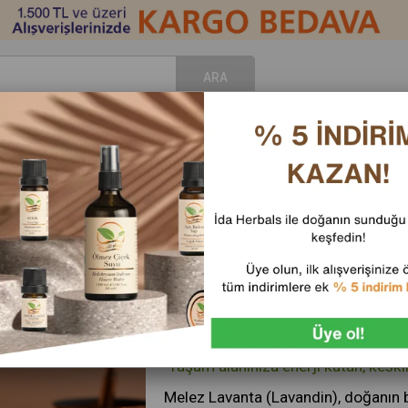
romaterapi
Cilt&Vücut Bakım
Doğal Kozmetik
Enerji & R
Yağı 10 Ml (Lavandula İntermedia)
Melez Lavanta Uçucu Yağı 10 Ml (
Akdeniz Esintisi ve Tazelik:
"Yaşam alanınıza enerji katan, keski
Melez Lavanta (Lavandin), doğanın b