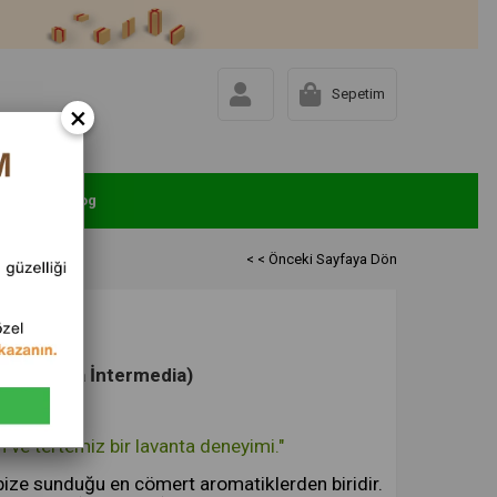
Sepetim
×
uhsal
Blog
< < Önceki Sayfaya Dön
Lavandula İntermedia)
n ve tertemiz bir lavanta deneyimi."
ize sunduğu en cömert aromatiklerden biridir.