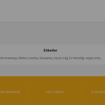
Etiketler
Aromaterapi
,
Melez Lavanta
,
Gevşeme
,
Uçucu Yağ
,
Ev temizliği
,
vegan ürün
,
ÜN GARANTİSİ
HIZLI KARGO
%100 GÜV