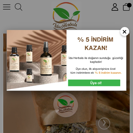
Anasayfa
Enerji & Ruhsal
Doğal Tütsü
Adaçayı Üzerlik Tohumu Lavanta Karışım Tütsü
0
×
›