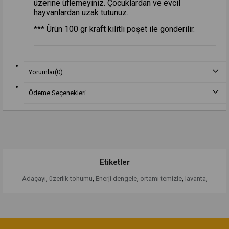
üzerine üflemeyiniz. Çocuklardan ve evcil
hayvanlardan uzak tutunuz.
*** Ürün 100 gr kraft kilitli poşet ile gönderilir.
Yorumlar
(0)
Ödeme Seçenekleri
Etiketler
Adaçayı
,
üzerlik tohumu
,
Enerji dengele
,
ortamı temizle
,
lavanta
,