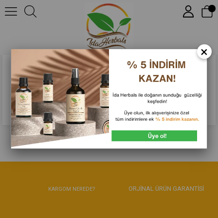
0
×
Fiyat bilgisi ve alışveriş için fotoğraflara tıklayın.
Instagram’da Takip Edin!
ORJİNAL ÜRÜN GARANTİSİ
KARGOM NEREDE?